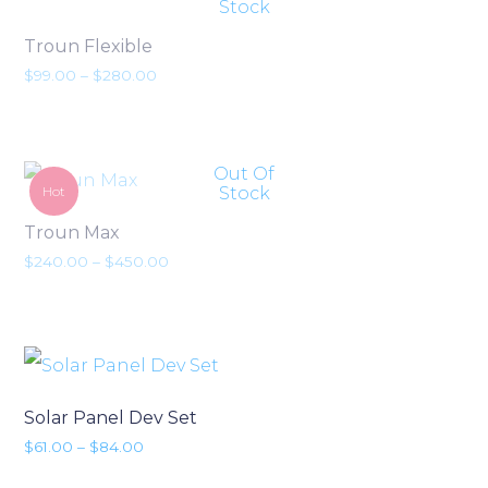
Stock
Troun Flexible
Preisspanne: $99.00 bis $280.00
$
99.00
–
$
280.00
Out Of
Hot
Stock
Troun Max
Preisspanne: $240.00 bis $450.00
$
240.00
–
$
450.00
Solar Panel Dev Set
Preisspanne: $61.00 bis $84.00
$
61.00
–
$
84.00