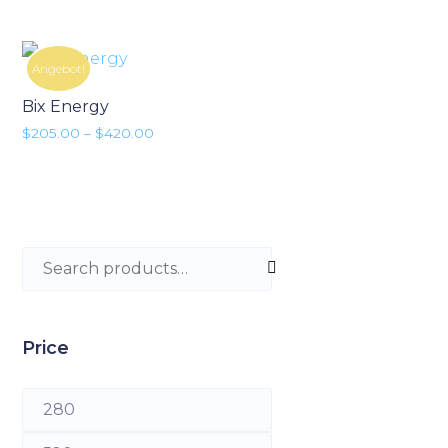
Angebot!
Bix Energy
Preisspanne: $205.00 bis $420.00
$
205.00
–
$
420.00
Search for:
Price
Min. Preis
Max. Preis