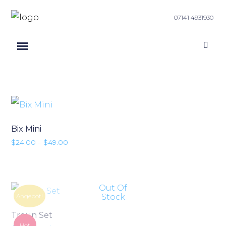
07141 4931930
Bix Mini
Preisspanne: $24.00 bis $49.00
$
24.00
–
$
49.00
Out Of
Angebot!
Stock
Troun Set
Hot